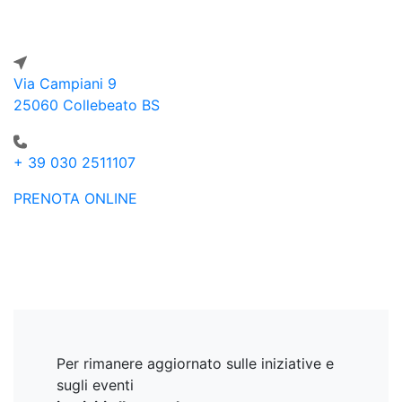
è la scelta ideale per fare di ogni occasione
un momento speciale.
Via Campiani 9
25060 Collebeato BS
+ 39 030 2511107
PRENOTA ONLINE
Per rimanere aggiornato sulle iniziative e
sugli eventi